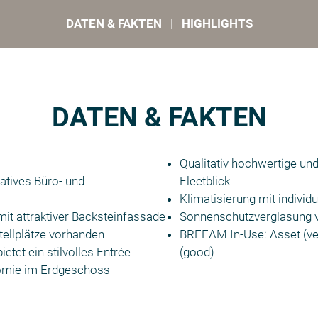
DATEN & FAKTEN | HIGHLIGHTS
DATEN & FAKTEN
Qualitativ hochwertige un
atives Büro- und
Fleetblick
Klimatisierung mit individu
it attraktiver Backsteinfassade
Sonnenschutzverglasung 
ellplätze vorhanden
BREEAM In-Use: Asset (ver
ietet ein stilvolles Entrée
(good)
omie im Erdgeschoss